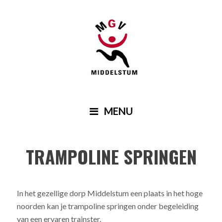
Skip
Skip
Skip
to
to
to
primary
main
footer
GYMNASTIEK- EN ATLETIEKVERENIGING
navigation
content
M.G.V.
MENU
TRAMPOLINE SPRINGEN
In het gezellige dorp Middelstum een plaats in het hoge
noorden kan je trampoline springen onder begeleiding
van een ervaren trainster.